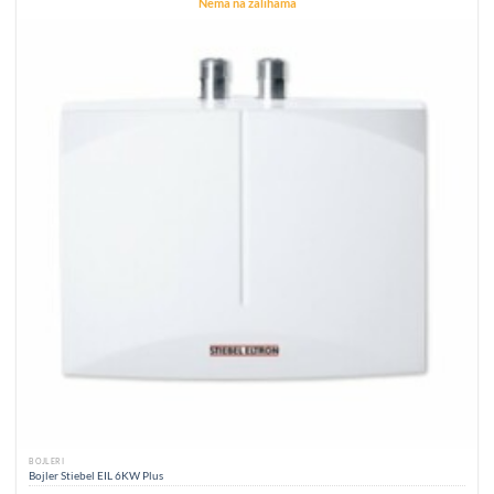
Nema na zalihama
BOJLERI
Bojler Stiebel EIL 6KW Plus