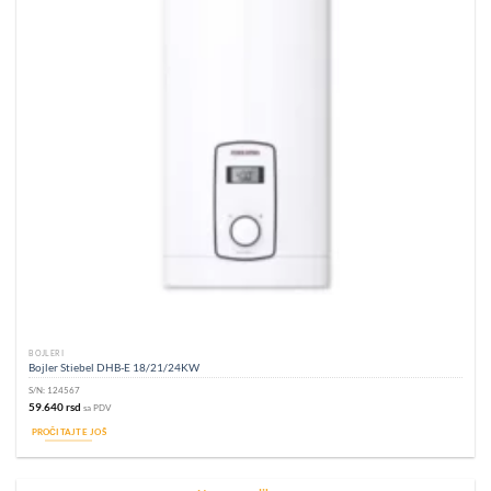
BOJLERI
Bojler Stiebel DHB-E 18/21/24KW
S/N:
124567
59.640
rsd
sa PDV
PROČITAJTE JOŠ