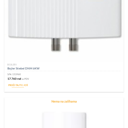
BOJLERI
Bojler Stiebel DNM 6KW
S/N:
153960
17.760
rsd
sa PDV
PROČITAJTE JOŠ
Nema na zalihama