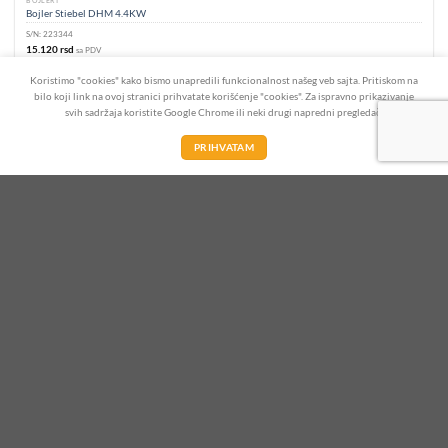
BOJLERI
Bojler Stiebel DHM 4.4KW
S/N:
223344
15.120
rsd
sa PDV
PROČITAJTE JOŠ
Koristimo "cookies" kako bismo unapredili funkcionalnost našeg veb sajta. Pritiskom na
bilo koji link na ovoj stranici prihvatate korišćenje "cookies". Za ispravno prikazivanje
svih sadržaja koristite Google Chrome ili neki drugi napredni pregledač.
Nema na zalihama
PRIHVATAM