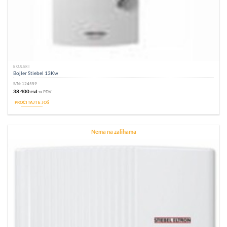
BOJLERI
Bojler Stiebel 13Kw
S/N:
124559
38.400
rsd
sa PDV
PROČITAJTE JOŠ
Nema na zalihama