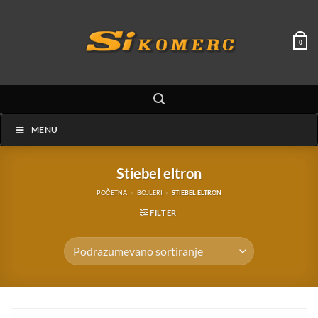
Preskoči
na
sadržaj
0
MENU
Stiebel eltron
POČETNA
»
BOJLERI
»
STIEBEL ELTRON
FILTER