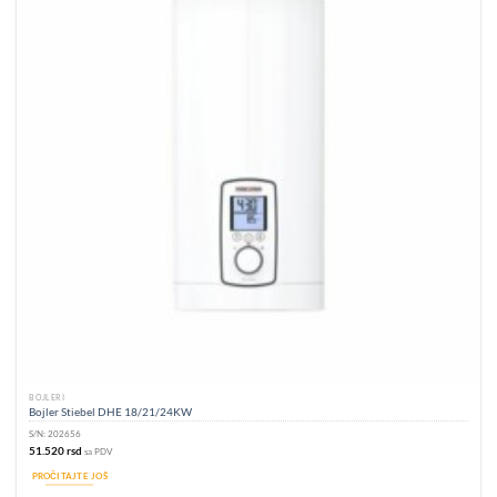
BOJLERI
Bojler Stiebel DHE 18/21/24KW
S/N:
202656
51.520
rsd
sa PDV
PROČITAJTE JOŠ