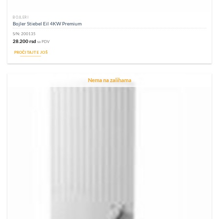
BOJLERI
Bojler Stiebel Eil 4KW Premium
S/N:
200135
28.200
rsd
sa PDV
PROČITAJTE JOŠ
Nema na zalihama