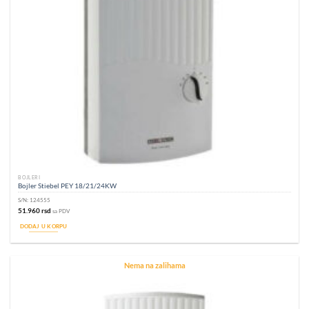
BOJLERI
Bojler Stiebel PEY 18/21/24KW
S/N:
124555
51.960
rsd
sa PDV
DODAJ U KORPU
Nema na zalihama