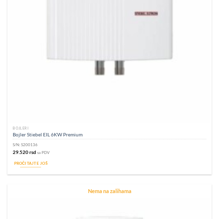
BOJLERI
Bojler Stiebel EIL 6KW Premium
S/N:
S200136
29.520
rsd
sa PDV
PROČITAJTE JOŠ
Nema na zalihama