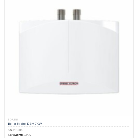
BOJLERI
Bojler Stiebel DEM 7KW
S/N:
231003
18.960
rsd
sa PDV