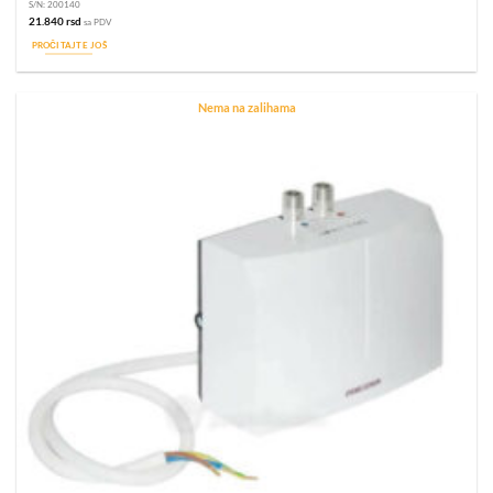
S/N:
200140
21.840
rsd
sa PDV
PROČITAJTE JOŠ
Nema na zalihama