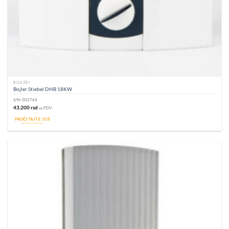
BOJLERI
Bojler Stiebel DHB 18KW
S/N:
002764
43.200
rsd
sa PDV
PROČITAJTE JOŠ