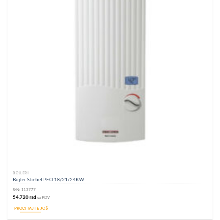
BOJLERI
Bojler Stiebel PEO 18/21/24KW
S/N:
113777
54.720
rsd
sa PDV
PROČITAJTE JOŠ