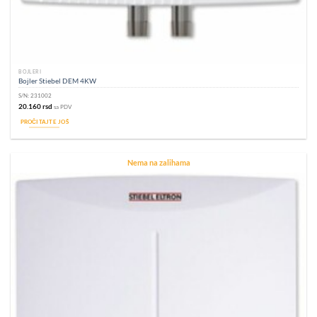
BOJLERI
Bojler Stiebel DEM 4KW
S/N:
231002
20.160
rsd
sa PDV
PROČITAJTE JOŠ
Nema na zalihama