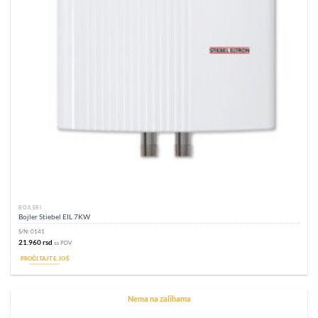
BOJLERI
Bojler Stiebel EIL 7KW
S/N:
0141
21.960
rsd
sa PDV
PROČITAJTE JOŠ
Nema na zalihama