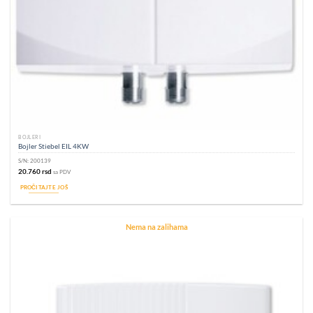
BOJLERI
Bojler Stiebel EIL 4KW
S/N:
200139
20.760
rsd
sa PDV
PROČITAJTE JOŠ
Nema na zalihama