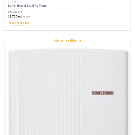
BOJLERI
Bojler Stiebel EIL 4KW Trend
S/N:
200143
18.720
rsd
sa PDV
PROČITAJTE JOŠ
Nema na zalihama