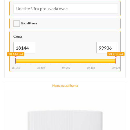
Na zalihama
Cena
18 144 rsd
99 936 rsd
18 144
38 592
59 040
79 488
99 936
Nema na zalihama