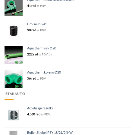
41
rsd
sa PDV
Crni muf 3/4"
90
rsd
sa PDV
Aquatherm cev Ø20
222
rsd
sa PDV
1m
Aquatherm koleno Ø20
56
rsd
sa PDV
ISTAKNUTO
Aco dizajn rešetka
4.560
rsd
sa PDV
Bojler Stiebel PEY 18/21/24KW