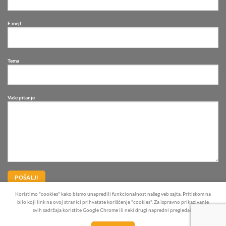
E mejl
Tema
Vaše pitanje
Koristimo "cookies" kako bismo unapredili funkcionalnost našeg veb sajta. Pritiskom na
bilo koji link na ovoj stranici prihvatate korišćenje "cookies". Za ispravno prikazivanje
svih sadržaja koristite Google Chrome ili neki drugi napredni pregledač.