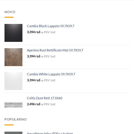
NOVO
Cambia Black Lappato 59,7X59,7
3.394
rsd
sa PDV
1m2
Apenino Rust Rettificato Mat 59,7X59,7
3.394
rsd
sa PDV
1m2
Cambia White Lappato 59,7X59,7
3.394
rsd
sa PDV
1m2
Celtis Dust Rett 17,5X60
2.496
rsd
sa PDV
1m2
POPULARNO
Aquatherm šelna Ø20 sa šrafom