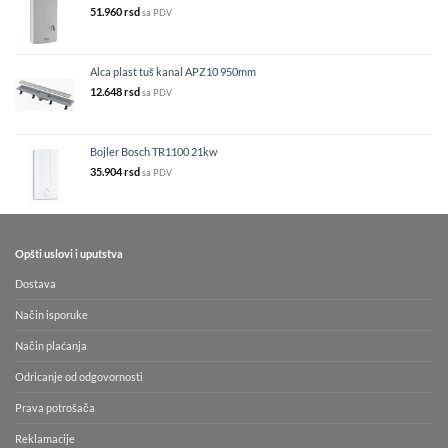
51.960
rsd
sa PDV
Alca plast tuš kanal APZ10 950mm
12.648
rsd
sa PDV
Bojler Bosch TR1100 21kw
35.904
rsd
sa PDV
Opšti uslovi i uputstva
Dostava
Način isporuke
Način plaćanja
Odricanje od odgovornosti
Prava potrošača
Reklamacije