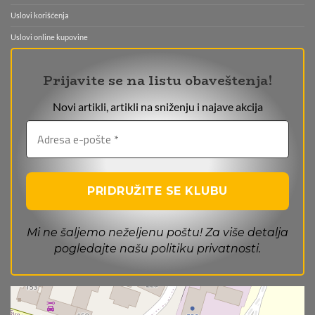
Uslovi korišćenja
Uslovi online kupovine
Prijavite se na listu obaveštenja!
Novi artikli, artikli na sniženju i najave akcija
Mi ne šaljemo neželjenu poštu! Za više detalja
pogledajte našu
politiku privatnosti
.