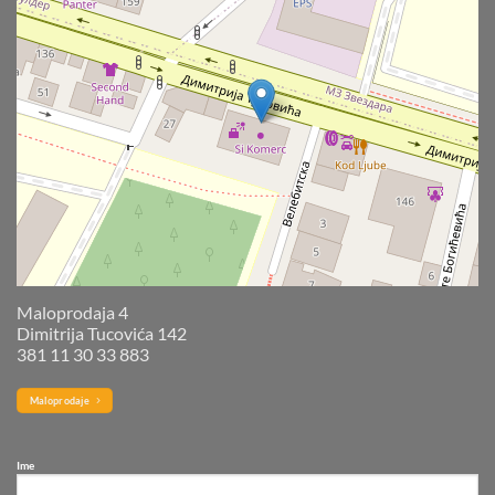
Maloprodaja 4
Dimitrija Tucovića 142
381 11 30 33 883
Maloprodaje
Ime