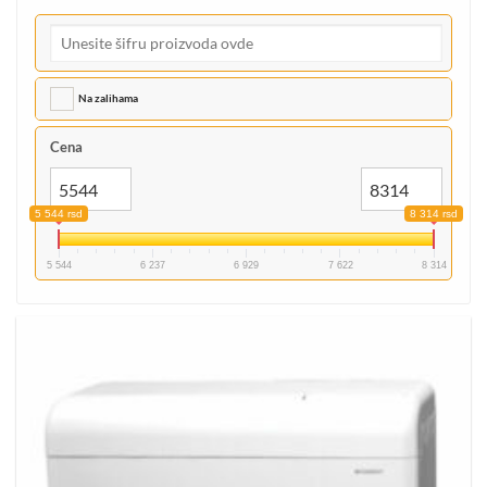
Na zalihama
Cena
5 544 rsd
8 314 rsd
5 544
6 237
6 929
7 622
8 314