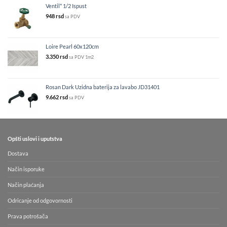
Ventil* 1/2 Ispust
948
rsd
sa PDV
Loire Pearl 60x120cm
3.350
rsd
sa PDV
1m2
Rosan Dark Uzidna baterija za lavabo JD31401
9.662
rsd
sa PDV
Opšti uslovi i uputstva
Dostava
Način isporuke
Način plaćanja
Odricanje od odgovornosti
Prava potrošača