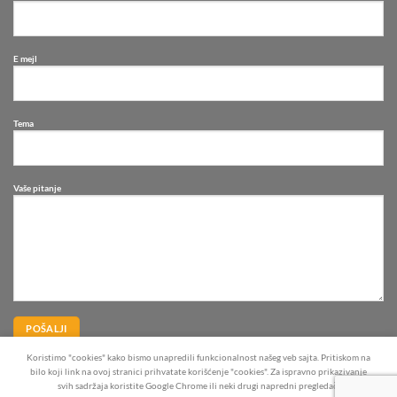
E mejl
Tema
Vaše pitanje
Koristimo "cookies" kako bismo unapredili funkcionalnost našeg veb sajta. Pritiskom na
bilo koji link na ovoj stranici prihvatate korišćenje "cookies". Za ispravno prikazivanje
svih sadržaja koristite Google Chrome ili neki drugi napredni pregledač.