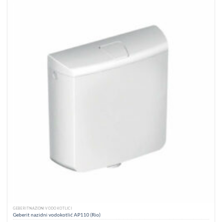
GEBERIT NAZIDNI VODOKOTLIĆI
Geberit nazidni vodokotlić AP110 (Rio)