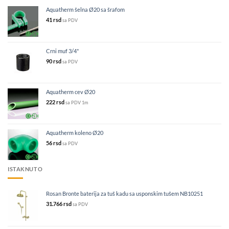
Aquatherm šelna Ø20 sa šrafom
41
rsd
sa PDV
Crni muf 3/4"
90
rsd
sa PDV
Aquatherm cev Ø20
222
rsd
sa PDV
1m
Aquatherm koleno Ø20
56
rsd
sa PDV
ISTAKNUTO
Rosan Bronte baterija za tuš kadu sa usponskim tušem NB10251
31.766
rsd
sa PDV