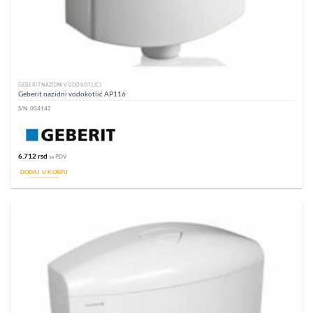
GEBERIT NAZIDNI VODOKOTLIĆI
Geberit nazidni vodokotlić AP116
S/N:
004142
6.712
rsd
sa PDV
DODAJ U KORPU