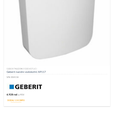
GEBERIT NAZIDNI VODOKOTLIĆI
Geberit nazidni vodokotlić AP117
S/N:
004118
6.928
rsd
sa PDV
DODAJ U KORPU