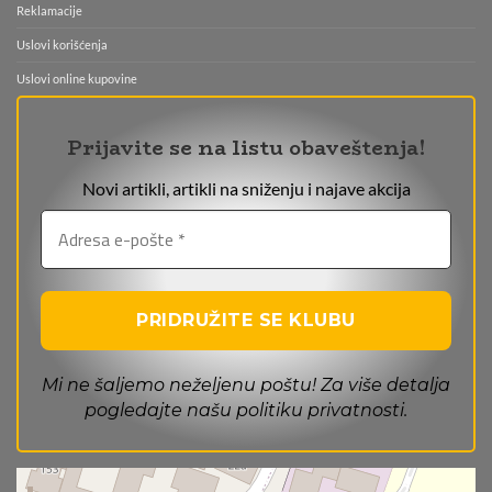
Reklamacije
Uslovi korišćenja
Uslovi online kupovine
Prijavite se na listu obaveštenja!
Novi artikli, artikli na sniženju i najave akcija
Mi ne šaljemo neželjenu poštu! Za više detalja
pogledajte našu
politiku privatnosti
.