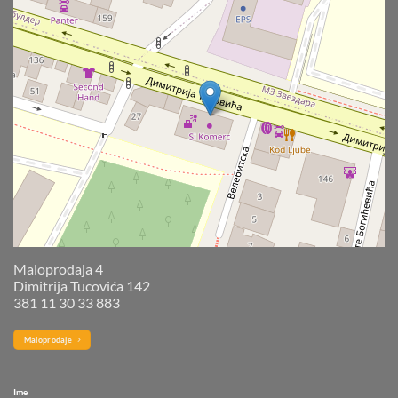
Maloprodaja 4
Dimitrija Tucovića 142
381 11 30 33 883
Maloprodaje
Ime