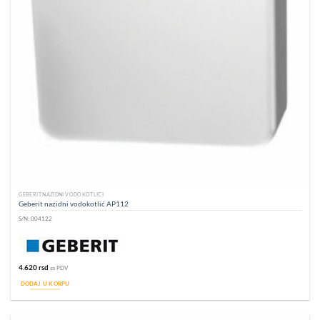
GEBERIT NAZIDNI VODOKOTLIĆI
Geberit nazidni vodokotlić AP112
S/N:
004122
4.620
rsd
sa PDV
DODAJ U KORPU