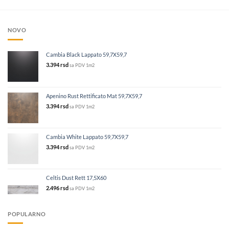
NOVO
Cambia Black Lappato 59,7X59,7
3.394
rsd
sa PDV
1m2
Apenino Rust Rettificato Mat 59,7X59,7
3.394
rsd
sa PDV
1m2
Cambia White Lappato 59,7X59,7
3.394
rsd
sa PDV
1m2
Celtis Dust Rett 17,5X60
2.496
rsd
sa PDV
1m2
POPULARNO