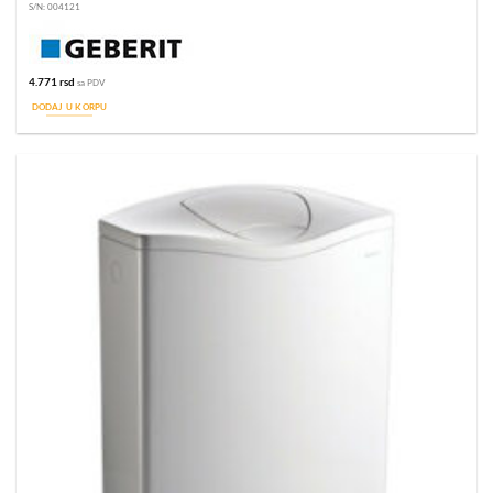
S/N:
004121
4.771
rsd
sa PDV
DODAJ U KORPU