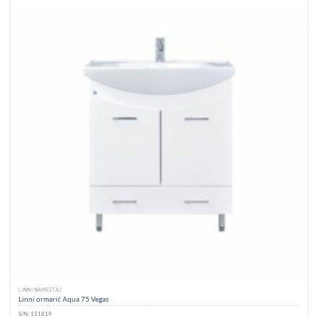
LINNI NAMEŠTAJ
Linni ormarić Aqua 75 Vegas
S/N:
151819