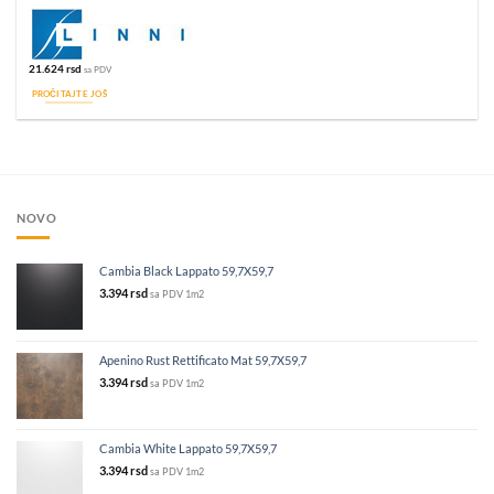
21.624
rsd
sa PDV
PROČITAJTE JOŠ
NOVO
Cambia Black Lappato 59,7X59,7
3.394
rsd
sa PDV
1m2
Apenino Rust Rettificato Mat 59,7X59,7
3.394
rsd
sa PDV
1m2
Cambia White Lappato 59,7X59,7
3.394
rsd
sa PDV
1m2