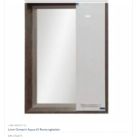
LINNI NAMEŠTAJ
Linni Ormarić Aqua 65 Roma ogledalo
S/N:
192275