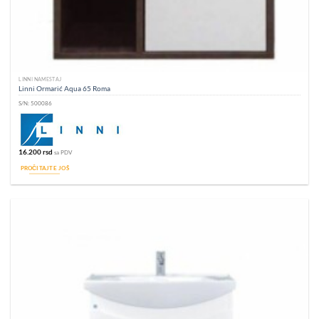
LINNI NAMEŠTAJ
Linni Ormarić Aqua 65 Roma
S/N:
500086
16.200
rsd
sa PDV
PROČITAJTE JOŠ