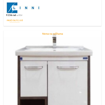
9.156
rsd
sa PDV
PROČITAJTE JOŠ
Nema na zalihama