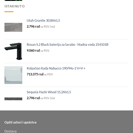
ISTAKNUTO
Utah Granite 30,8X61,5
2.796
rsd
sa PDV
1m2
Rosan S.2 Black baterija za lavabo - hladna voda 254101B
9.060
rsd
sa PDV
KolpaSan Kada Nabucco 190/Mo-2 V+V +
713.375
rsd
sa PDV
Sequoia Hazle Wood 15,2X61,5
2.796
rsd
sa PDV
1m2
Opšti uslovi i uputstva
Dostava