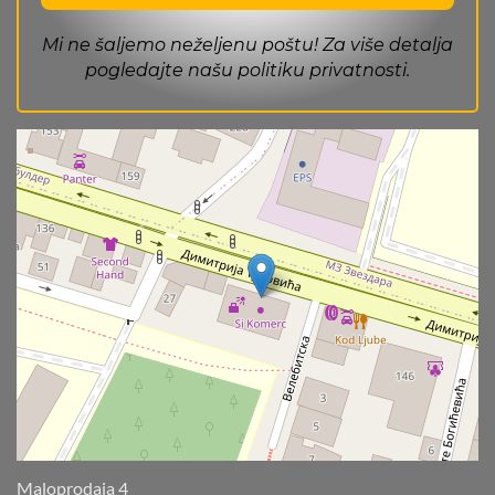
Mi ne šaljemo neželjenu poštu! Za više detalja
pogledajte našu
politiku privatnosti
.
Maloprodaja 4