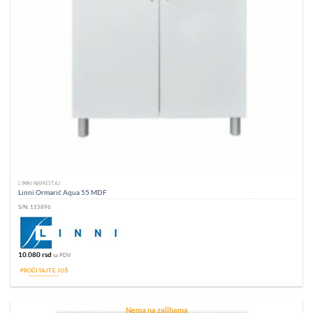
LINNI NAMEŠTAJ
Linni Ormarić Aqua 55 MDF
S/N:
115896
10.080
rsd
sa PDV
PROČITAJTE JOŠ
Nema na zalihama