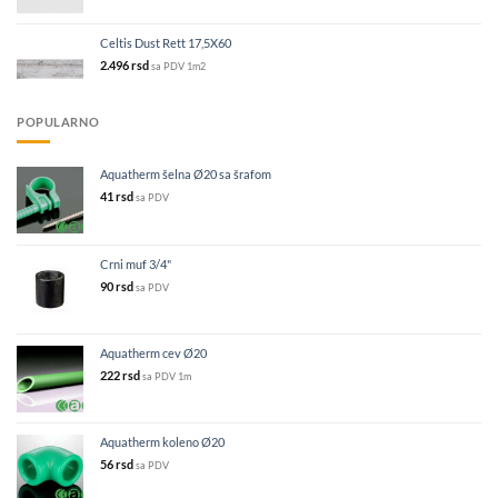
Celtis Dust Rett 17,5X60
2.496
rsd
sa PDV
1m2
POPULARNO
Aquatherm šelna Ø20 sa šrafom
41
rsd
sa PDV
Crni muf 3/4"
90
rsd
sa PDV
Aquatherm cev Ø20
222
rsd
sa PDV
1m
Aquatherm koleno Ø20
56
rsd
sa PDV