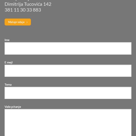
Dimitrija Tucovića 142
381 11 30 33 883
Maloprodaje
Ime
E mejl
Tema
Vaše pitanje