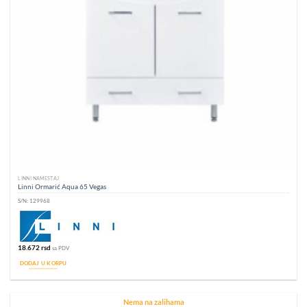
LINNI NAMEŠTAJ
Linni Ormarić Aqua 65 Vegas
S/N:
129968
18.672
rsd
sa PDV
DODAJ U KORPU
Nema na zalihama