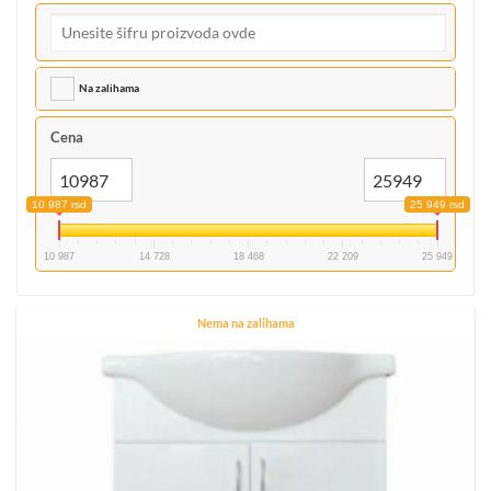
Na zalihama
Cena
10 987 rsd
25 949 rsd
10 987
14 728
18 468
22 209
25 949
Nema na zalihama