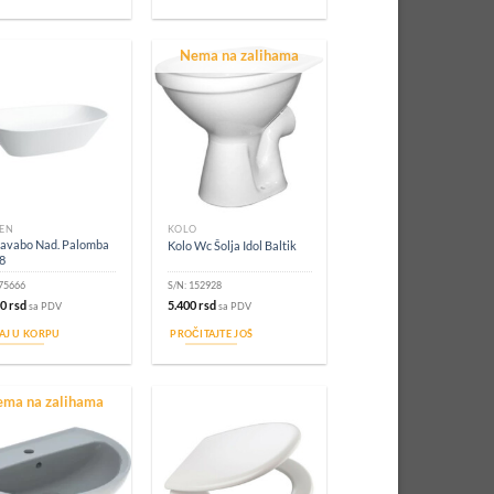
Nema na zalihama
EN
KOLO
Lavabo Nad. Palomba
Kolo Wc Šolja Idol Baltik
8
75666
S/N:
152928
00
rsd
5.400
rsd
sa PDV
sa PDV
AJ U KORPU
PROČITAJTE JOŠ
ma na zalihama