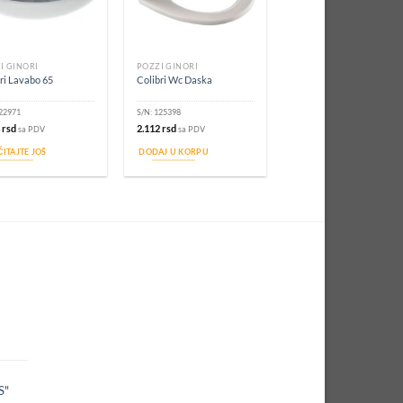
I GINORI
POZZI GINORI
ri Lavabo 65
Colibri Wc Daska
22971
S/N:
125398
4
rsd
2.112
rsd
sa PDV
sa PDV
ITAJTE JOŠ
DODAJ U KORPU
S"