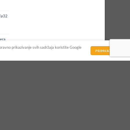
0/⌀32
era
spravno prikazivanje svih sadržaja koristite Google
PRIHVATAM
Ime
E mejl
Tema
Vaše pitanje