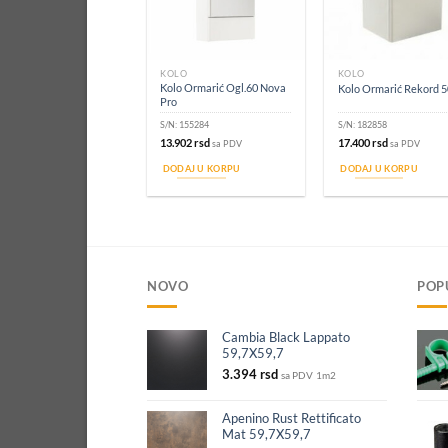
KOLO
KOLO
Kolo Ormarić Ogl.60 Nova
Kolo Ormarić Rekord 5
Pro
S/N:
155284
S/N:
182858
13.902
rsd
17.400
rsd
sa PDV
sa PDV
DODAJ U KORPU
DODAJ U KORPU
NOVO
POP
Cambia Black Lappato
59,7X59,7
3.394
rsd
sa PDV
1m2
Apenino Rust Rettificato
Mat 59,7X59,7