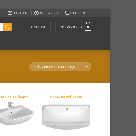
KONTAKT
08:00 - 20:00
011 30 33 883
ULOGUJ SE
KORPA /
0
RSD
0
ma na zalihama
Nema na zalihama