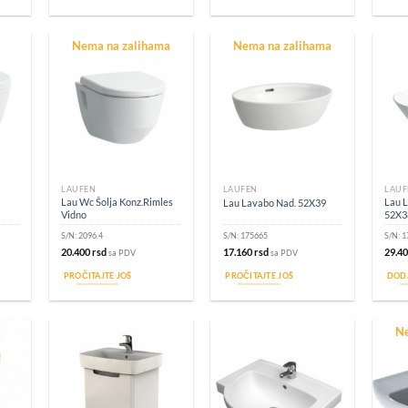
Nema na zalihama
Nema na zalihama
LAUFEN
LAUFEN
LAUF
Lau Wc Šolja Konz.Rimles
Lau 
Lau Lavabo Nad. 52X39
Vidno
52X3
S/N:
2096.4
S/N:
175665
S/N:
1
20.400
rsd
17.160
rsd
29.4
sa PDV
sa PDV
PROČITAJTE JOŠ
PROČITAJTE JOŠ
DOD
Ne