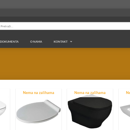
retraga
a:
DOKUMENTA
O NAMA
KONTAKT
Tip sanitarije
WC šolja
Wc šolja konzolna
Monoblok
Lavabo
Nema na zalihama
Nema na zalihama
Ne
Stub za lavabo
Bide
Bide konzolni
Pisoar