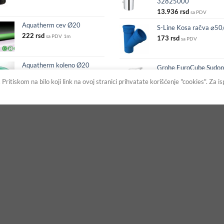
32825000
13.936
rsd
sa PDV
Aquatherm cev Ø20
S-Line Kosa račva ⌀5
222
rsd
sa PDV
1m
173
rsd
sa PDV
Aquatherm koleno Ø20
Grohe EuroCube Sudop
56
rsd
visoki izliv 31255000
sa PDV
ritiskom na bilo koji link na ovoj stranici prihvatate korišćenje "cookies". Za i
31.351
rsd
sa PDV
Prijavite se na listu
obaveštenja!
Novi artikli, artikli na sniženju i najave
akcija