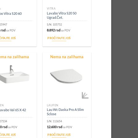
A
VITRA
Lavabo Vitra S20 50
o Vitra S20 60
Ugrad.Čet.
25947
S/N:
105752
4
rsd
8.892
rsd
sa PDV
sa PDV
ITAJTE JOŠ
PROČITAJTE JOŠ
ma na zalihama
Nema na zalihama
EN
LAUFEN
Lau Wc Daska Pro A Slim
avabo Val 65 X 42
Sclose
27534
S/N:
113654
00
rsd
12.600
rsd
sa PDV
sa PDV
ITAJTE JOŠ
PROČITAJTE JOŠ