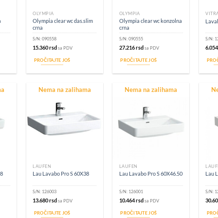
Brend
OLYMPIA
OLYMPIA
VITR
a
Olympia clear wc das.slim
Olympia clear wc konzolna
Lavab
crna
crna
S/N:
090558
S/N:
090555
S/N:
1
15.360
rsd
27.216
rsd
6.05
sa PDV
sa PDV
PROČITAJTE JOŠ
PROČITAJTE JOŠ
PROČ
ma
Nema na zalihama
Nema na zalihama
Ne
LAUFEN
LAUFEN
LAUF
38
Lau Lavabo Pro S 60X38
Lau Lavabo Pro S 60X46.50
Lau L
S/N:
126003
S/N:
126001
S/N:
1
13.680
rsd
10.464
rsd
30.6
sa PDV
sa PDV
PROČITAJTE JOŠ
PROČITAJTE JOŠ
PROČ