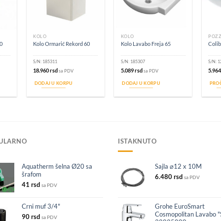
KOLO
KOLO
POZZ
0
Kolo Ormarić Rekord 60
Kolo Lavabo Freja 65
Colib
S/N:
185311
S/N:
185307
S/N:
1
18.960
rsd
5.089
rsd
5.96
sa PDV
sa PDV
DODAJ U KORPU
DODAJ U KORPU
PROČ
ULARNO
ISTAKNUTO
Aquatherm šelna Ø20 sa
Sajla ⌀12 x 10M
šrafom
6.480
rsd
sa PDV
41
rsd
sa PDV
Crni muf 3/4"
Grohe EuroSmart
Cosmopolitan Lavabo "
90
rsd
sa PDV