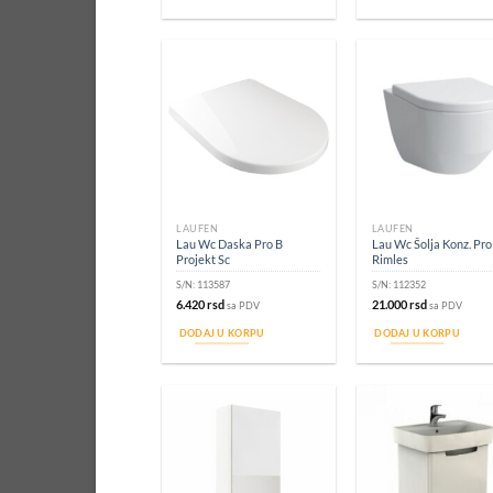
LAUFEN
LAUFEN
Lau Wc Daska Pro B
Lau Wc Šolja Konz. Pro
Projekt Sc
Rimles
S/N:
113587
S/N:
112352
6.420
rsd
21.000
rsd
sa PDV
sa PDV
DODAJ U KORPU
DODAJ U KORPU