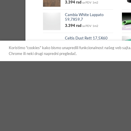
3.394
rsd
sa PDV
1m2
Cambia White Lappato
59,7X59,7
3.394
rsd
sa PDV
1m2
Celtis Dust Rett 17,5X60
2.496
rsd
sa PDV
1m2
Koristimo "cookies" kako bismo unapredili funkcionalnost našeg veb sajta. P
Chrome ili neki drugi napredni pregledač.
Opšti uslovi i uputstva
Dostava
Način isporuke
Način plaćanja
Odricanje od odgovornosti
Prava potrošača
Reklamacije