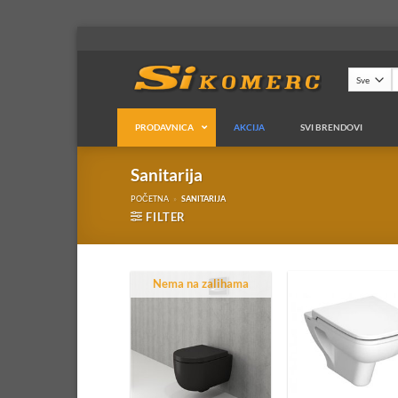
Preskoči
na
sadržaj
P
z
PRODAVNICA
AKCIJA
SVI BRENDOVI
Sanitarija
Sanitarija
POČETNA
»
SANITARIJA
Vitra
FILTER
Villeroy & Boch
Vidima
Pozzi Ginori
Nema na zalihama
Olympia
Laufen
Kolo
Jika
Inker