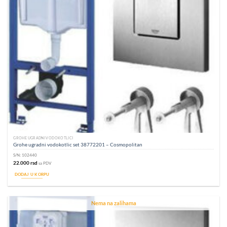
GROHE UGRADNI VODOKOTLIĆI
Grohe ugradni vodokotlic set 38772201 – Cosmopolitan
S/N:
102440
22.000
rsd
sa PDV
DODAJ U KORPU
Nema na zalihama