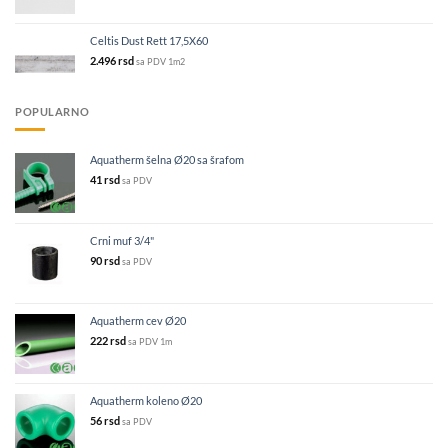
Celtis Dust Rett 17,5X60
2.496
rsd
sa PDV
1m2
POPULARNO
Aquatherm šelna Ø20 sa šrafom
41
rsd
sa PDV
Crni muf 3/4"
90
rsd
sa PDV
Aquatherm cev Ø20
222
rsd
sa PDV
1m
Aquatherm koleno Ø20
56
rsd
sa PDV