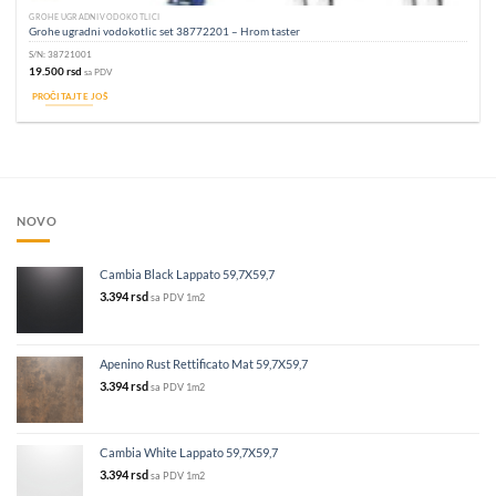
GROHE UGRADNI VODOKOTLIĆI
Grohe ugradni vodokotlic set 38772201 – Hrom taster
S/N:
38721001
19.500
rsd
sa PDV
PROČITAJTE JOŠ
NOVO
Cambia Black Lappato 59,7X59,7
3.394
rsd
sa PDV
1m2
Apenino Rust Rettificato Mat 59,7X59,7
3.394
rsd
sa PDV
1m2
Cambia White Lappato 59,7X59,7
3.394
rsd
sa PDV
1m2