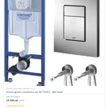
GROHE UGRADNI VODOKOTLIĆI
Grohe ugradni vodokotlic set 38772001 – Beli taster
S/N:
38722001
19.500
rsd
sa PDV
PROČITAJTE JOŠ