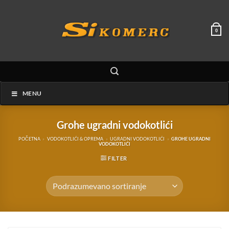
Preskoči
na
sadržaj
0
MENU
Grohe ugradni vodokotlići
POČETNA
»
VODOKOTLIĆI & OPREMA
»
UGRADNI VODOKOTLIĆI
»
GROHE UGRADNI
VODOKOTLIĆI
FILTER