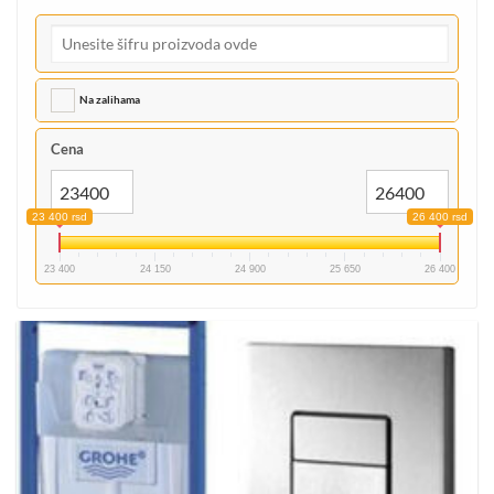
Na zalihama
Cena
23 400 rsd
26 400 rsd
23 400
24 150
24 900
25 650
26 400