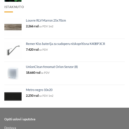
ISTAKNUTO
Louvre RLV Marron 25x70cm
2.266
rsd
sa PDV
1m2
Remer Kiss baterija za sudoperu niskopritisna K40BP3CR
7.420
rsd
sa PDV
UnionClean fenomat Orion Senzor (8)
18.660
rsd
sa PDV
Metro negro 10x20
2.250
rsd
sa PDV
1m2
Opšti uslovi i uputstva
Dostava