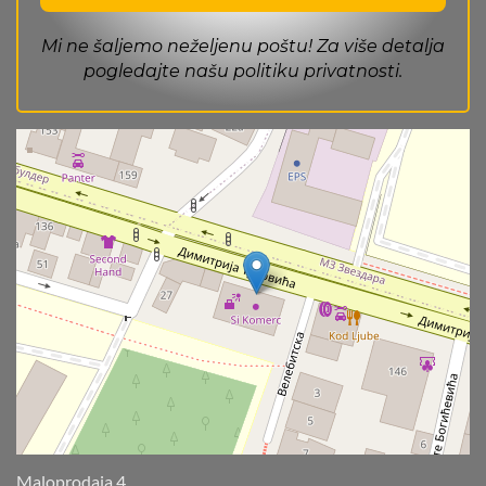
Mi ne šaljemo neželjenu poštu! Za više detalja
pogledajte našu
politiku privatnosti
.
Maloprodaja 4