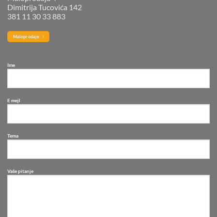
Dimitrija Tucovića 142
381 11 30 33 883
Maloprodaje
Ime
E mejl
Tema
Vaše pitanje