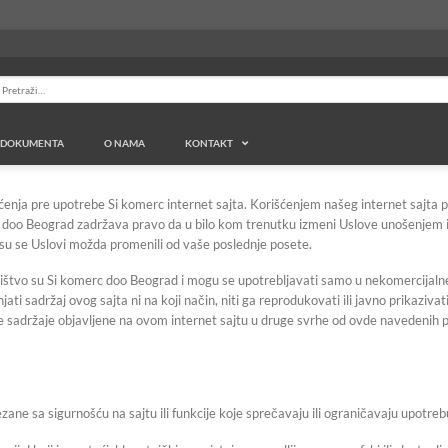
retraga
a:
DOKUMENTA
O NAMA
KONTAKT
ja
Pocinkovana instalacija
Spoljni vodovod
Ok
enja pre upotrebe Si komerc internet sajta. Korišćenjem našeg internet sajta pot
erc doo Beograd zadržava pravo da u bilo kom trenutku izmeni Uslove unošenjem
Pocinkovane cevi
Ambro šelne
Ok
i su se Uslovi možda promenili od vaše poslednje posete.
Pocinkovani fiting
Ok
Filteri
asništvo su Si komerc doo Beograd i mogu se upotrebljavati samo u nekomercijal
sadržaj ovog sajta ni na koji način, niti ga reprodukovati ili javno prikazivati, iz
Niklovan fiting
Sif
tite sadržaje objavljene na ovom internet sajtu u druge svrhe od ovde navedenih 
Hvatači nečistoće
MS Nepovratni ventili
Re
Baštenski program
MS Klizne spojnice
Re
ane sa sigurnošću na sajtu ili funkcije koje sprečavaju ili ograničavaju upotrebu
Ventili
Gumene zaptivke