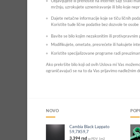
Objavljujete ili prenosite na internet sajt svaki mat
mržnju, uzrokujete uznemiravanje ili bilo koje nep
Peštan kanalizacija
Dajete netačne informacije koje se tiču ličnih pod
Kanalizacione cevi
Koristite tuđe lične podatke bez dozvole te osobe il
Kanalizacioni fiting
Bavite se bilo kojim nezakonitim ili protivpravni
S-Line niskošumna in
Modifikujete, ometate, presrećete ili hakujete int
Koristite specijalizovane programe radi preuziman
Armirana creva
Ako prekršite bilo koji od ovih Uslova mi Vas možemo 
ograničavajući se na to da Vas prijavimo nadležnim 
Vodomeri
NOVO
POP
Cambia Black Lappato
59,7X59,7
3.394
rsd
sa PDV
1m2