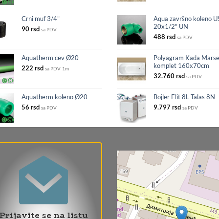
Crni muf 3/4"
Aqua završno koleno U
20x1/2" UN
90
rsd
sa PDV
488
rsd
sa PDV
Aquatherm cev Ø20
Polyagram Kada Marse
komplet 160x70cm
222
rsd
sa PDV
1m
32.760
rsd
sa PDV
Aquatherm koleno Ø20
Bojler Elit 8L Talas 8N
56
rsd
9.797
rsd
sa PDV
sa PDV
Prijavite se na listu