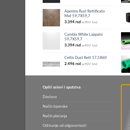
Apenino Rust Rettificato
Mat 59,7X59,7
3.394
rsd
sa PDV
1m2
Cambia White Lappato
59,7X59,7
3.394
rsd
sa PDV
1m2
Celtis Dust Rett 17,5X60
2.496
rsd
sa PDV
1m2
Opšti uslovi i uputstva
Dostava
Način isporuke
Način plaćanja
Odricanje od odgovornosti