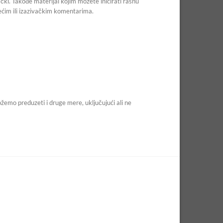
ljački. Takođe materijal kojim možete inicirati rasnu
tećim ili izazivačkim komentarima.
žemo preduzeti i druge mere, uključujući ali ne