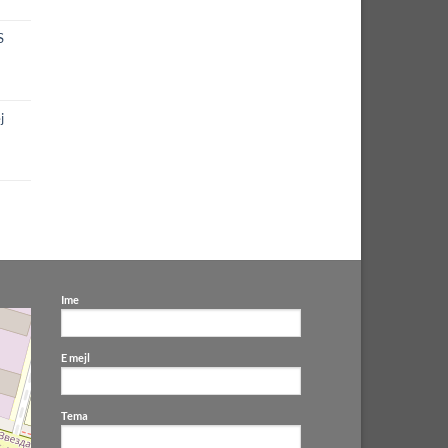
S
j
Ime
E mejl
Tema