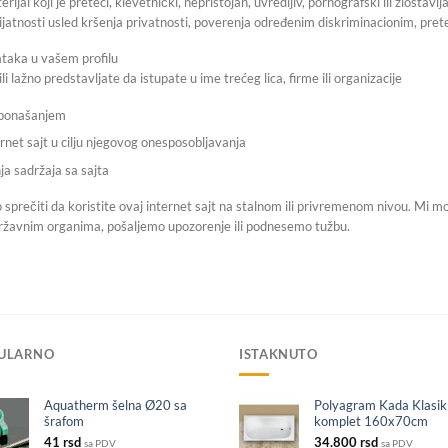
erijal koji je preteći, klevetnički, nepristojan, uvredljiv, pornografski ili zlostav
MS Ventili
rijatnosti usled kršenja privatnosti, poverenja određenim diskriminacionim, pre
Alat
Ugaoni i razvodni ventili
ataka u vašem profilu
i lažno predstavljate da istupate u ime trećeg lica, firme ili organizacije
Reparacione spojnice
Tuš kanali-rešetke
m ponašanjem
Prelazne spojnice i dihtunzi
stalacija
Aco tuš kanali
ernet sajt u cilju njegovog onesposobljavanja
Slivnici i rešetke
Alcaplast tuš kanali
ja sadržaja sa sajta
Sajle
sprečiti da koristite ovaj internet sajt na stalnom ili privremenom nivou. Mi mo
državnim organima, pošaljemo upozorenje ili podnesemo tužbu.
ULARNO
ISTAKNUTO
Aquatherm šelna Ø20 sa
Polyagram Kada Klasik
šrafom
komplet 160x70cm
41
rsd
34.800
rsd
sa PDV
sa PDV