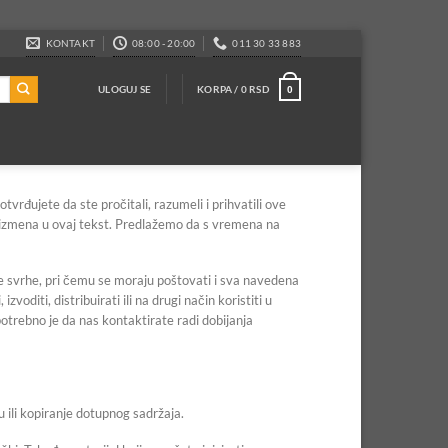
KONTAKT
08:00 - 20:00
011 30 33 883
ULOGUJ SE
KORPA /
0
RSD
0
iten instalacija
Ventilacija
vrđujete da ste pročitali, razumeli i prihvatili ove
 izmena u ovaj tekst. Predlažemo da s vremena na
iten creva
Ventiacione rešetke
iten fiting
Ventilaciona creva
ne svrhe, pri čemu se moraju poštovati i sva navedena
Ventilatori
voditi, distribuirati ili na drugi način koristiti u
oni i delovi
potrebno je da nas kontaktirate radi dobijanja
Virble
vizioni poklopci
Virble za slavine
gulatori pritiska
Virble za ventile
 ili kopiranje dotupnog sadržaja.