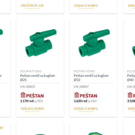
PROČITAJTE JOŠ
DODAJ U KORPU
DOD
PEŠTAN FITING
PEŠTAN FITING
PEŠT
m
Peštan ventil sa kuglom
Peštan ventil sa kuglom
Pešta
Ø25
Ø32
Ø40
S/N:
008855
S/N:
008847
S/N:
0
1.170
rsd
1.620
rsd
3.52
sa PDV
sa PDV
DODAJ U KORPU
DODAJ U KORPU
DOD
ma