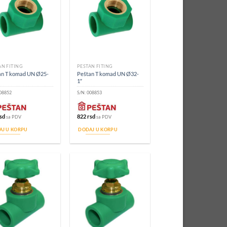
AN FITING
PEŠTAN FITING
an T komad UN Ø25-
Peštan T komad UN Ø32-
1″
08852
S/N:
008853
sd
822
rsd
sa PDV
sa PDV
AJ U KORPU
DODAJ U KORPU