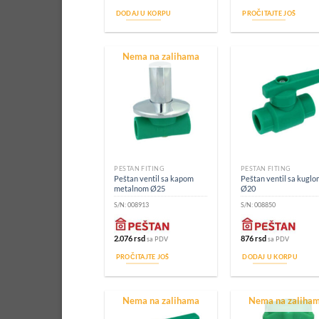
DODAJ U KORPU
PROČITAJTE JOŠ
Nema na zalihama
PEŠTAN FITING
PEŠTAN FITING
Peštan ventil sa kapom
Peštan ventil sa kuglo
metalnom Ø25
Ø20
S/N:
008913
S/N:
008850
2.076
rsd
876
rsd
sa PDV
sa PDV
PROČITAJTE JOŠ
DODAJ U KORPU
Nema na zalihama
Nema na zaliha