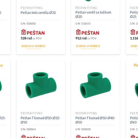
PEŠTAN FITING
PEŠTAN FITING
PEŠT
Peštan ventil sa točkom
Pešta
5
Peštan telo ventila Ø32
Ø20
Ø25
S/N:
008880
S/N:
018655
S/N:
1
528
rsd
912
rsd
1.11
sa PDV
sa PDV
DODAJ U KORPU
DODAJ U KORPU
DOD
ma
Ne
PEŠTAN FITING
PEŠTAN FITING
PEŠT
Ø25-
Peštan T komad Ø50-Ø32-
Peštan T komad Ø50-Ø40-
Pešt
Ø50
Ø50
Ø63
S/N:
008864
S/N:
008828
S/N:
1