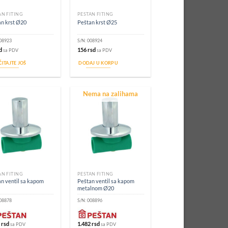
AN FITING
PEŠTAN FITING
an krst Ø20
Peštan krst Ø25
08923
S/N:
008924
d
156
rsd
sa PDV
sa PDV
ITAJTE JOŠ
DODAJ U KORPU
Nema na zalihama
AN FITING
PEŠTAN FITING
n ventil sa kapom
Peštan ventil sa kapom
metalnom Ø20
08878
S/N:
008896
8
rsd
1.482
rsd
sa PDV
sa PDV