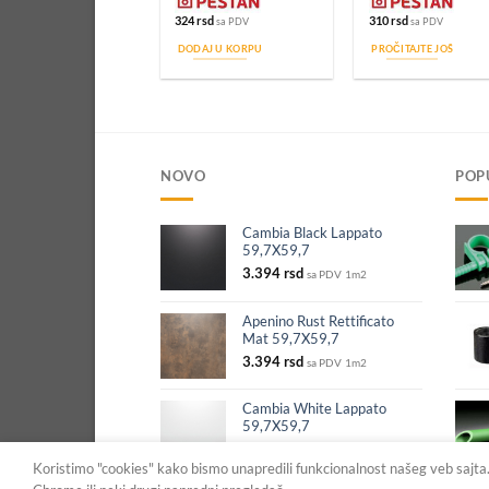
324
rsd
310
rsd
sa PDV
sa PDV
DODAJ U KORPU
PROČITAJTE JOŠ
NOVO
POP
Cambia Black Lappato
59,7X59,7
3.394
rsd
sa PDV
1m2
Apenino Rust Rettificato
Mat 59,7X59,7
3.394
rsd
sa PDV
1m2
Cambia White Lappato
59,7X59,7
3.394
rsd
sa PDV
1m2
Koristimo "cookies" kako bismo unapredili funkcionalnost našeg veb sajta. P