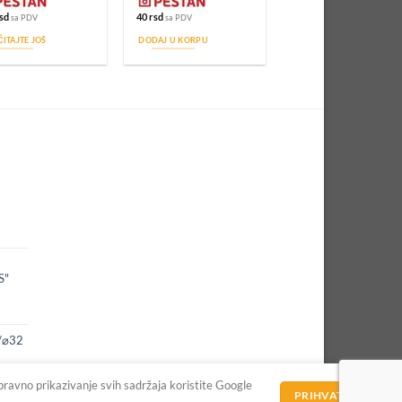
sd
40
rsd
sa PDV
sa PDV
ITAJTE JOŠ
DODAJ U KORPU
S"
0/⌀32
spravno prikazivanje svih sadržaja koristite Google
PRIHVATAM