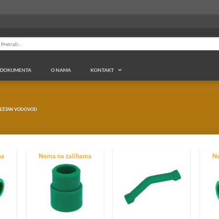
retraga
a:
DOKUMENTA
O NAMA
KONTAKT
ja
Pocinkovana instalacija
Spoljni vodovod
Ok
EŠTAN VODOVOD
Pocinkovane cevi
Ambro šelne
Ok
Pocinkovani fiting
Ok
Filteri
Niklovan fiting
Sif
ma
Nema na zalihama
Ne
Hvatači nečistoće
MS Nepovratni ventili
Re
Baštenski program
MS Klizne spojnice
Re
Ventili
Gumene zaptivke