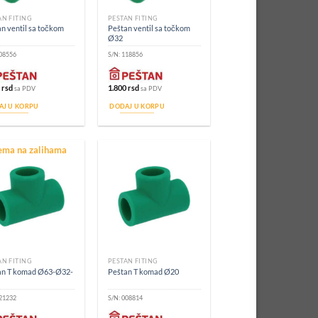
AN FITING
PEŠTAN FITING
n ventil sa točkom
Peštan ventil sa točkom
Ø32
08556
S/N:
118856
6
rsd
1.800
rsd
sa PDV
sa PDV
AJ U KORPU
DODAJ U KORPU
ma na zalihama
AN FITING
PEŠTAN FITING
an T komad Ø63-Ø32-
Peštan T komad Ø20
21232
S/N:
008814