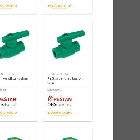
AJ U KORPU
PROČITAJTE JOŠ
AN FITING
PEŠTAN FITING
n ventil sa kuglom
Peštan ventil sa kuglom
Ø50
88500
S/N:
088501
8
rsd
4.440
rsd
sa PDV
sa PDV
AJ U KORPU
DODAJ U KORPU