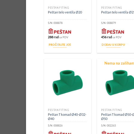
PEŠTAN FITING
PEŠTAN FITING
Peštan telo ventila Ø20
Peštan telo ventila Ø2
S/N:
008878
S/N:
008879
288
rsd
456
rsd
sa PDV
sa PDV
PROČITAJTE JOŠ
DODAJ U KORPU
Nema na zaliha
PEŠTAN FITING
PEŠTAN FITING
Peštan T komad Ø40-Ø32-
Peštan T komad Ø50-
Ø40
Ø50
S/N:
008826
S/N:
002263