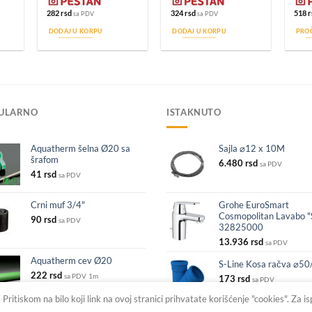
282
rsd
324
rsd
518
r
sa PDV
sa PDV
DODAJ U KORPU
DODAJ U KORPU
PROČ
ULARNO
ISTAKNUTO
Aquatherm šelna Ø20 sa
Sajla ⌀12 x 10M
šrafom
6.480
rsd
sa PDV
41
rsd
sa PDV
Crni muf 3/4"
Grohe EuroSmart
Cosmopolitan Lavabo "
90
rsd
sa PDV
32825000
13.936
rsd
sa PDV
Aquatherm cev Ø20
S-Line Kosa račva ⌀5
222
rsd
sa PDV
1m
173
rsd
sa PDV
ritiskom na bilo koji link na ovoj stranici prihvatate korišćenje "cookies". Za i