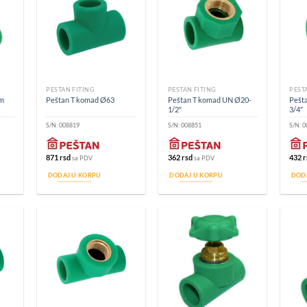
PEŠTAN FITING
PEŠTAN FITING
PEŠT
om
Peštan T komad UN Ø20-
Pešt
Peštan T komad Ø63
1/2″
3/4″
S/N:
008819
S/N:
008851
S/N:
0
871
rsd
362
rsd
432
r
sa PDV
sa PDV
DODAJ U KORPU
DODAJ U KORPU
DOD