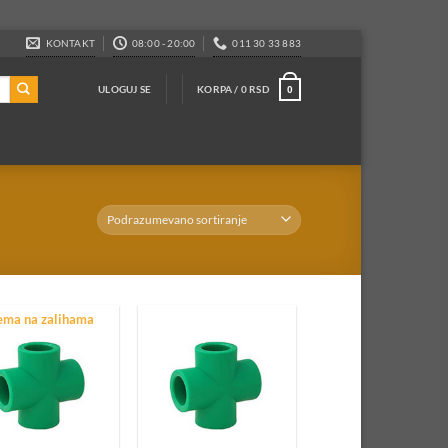
KONTAKT
08:00 - 20:00
011 30 33 883
ULOGUJ SE
KORPA /
0
RSD
0
iten instalacija
Ventilacija
iten creva
Ventiacione rešetke
iten fiting
Ventilaciona creva
Ventilatori
oni i delovi
ma na zalihama
Virble
vizioni poklopci
Virble za slavine
gulatori pritiska
Virble za ventile