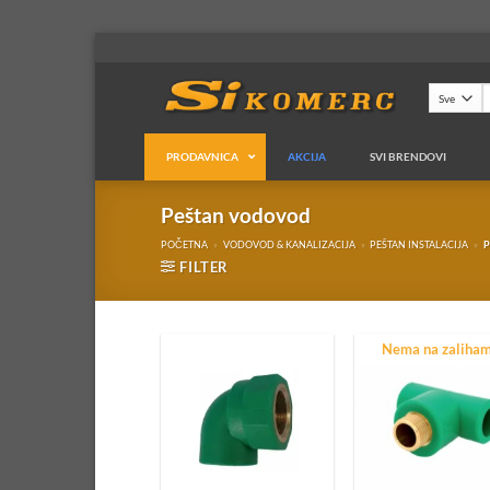
Preskoči
na
sadržaj
P
z
PRODAVNICA
AKCIJA
SVI BRENDOVI
Aquatherm instalaci
Peštan vodovod
POČETNA
»
VODOVOD & KANALIZACIJA
»
PEŠTAN INSTALACIJA
»
P
Aquatherm cevi
FILTER
Aquatherm fiting
Aquatherm alat
Nema na zaliha
Peštan instalacija
Peštan vodovod
Peštan cevi
Peštan fiting