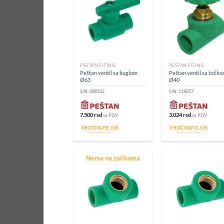
PEŠTAN FITING
PEŠTAN FITING
Peštan ventil sa kuglom
Peštan ventil sa točk
Ø63
Ø40
S/N:
088502
S/N:
118857
7.500
rsd
3.024
rsd
sa PDV
sa PDV
PROČITAJTE JOŠ
PROČITAJTE JOŠ
Nema na zalihama