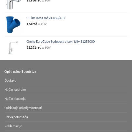
13.936
rsd
sa PDV
S-Line Kosa račva ⌀50/⌀32
173
rsd
sa PDV
Grohe EuroCube Sudopera visoki izliv 31255000
31.351
rsd
sa PDV
Opšti uslovi i uputstva
Dostava
Način isporuke
Način plaćanja
Odricanje od odgovornosti
Prava potrošača
Reklamacije