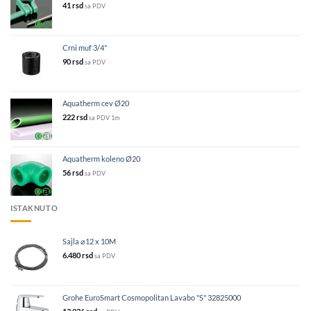
41
rsd
sa PDV
Crni muf 3/4"
90
rsd
sa PDV
Aquatherm cev Ø20
222
rsd
sa PDV
1m
Aquatherm koleno Ø20
56
rsd
sa PDV
ISTAKNUTO
Sajla ⌀12 x 10M
6.480
rsd
sa PDV
Grohe EuroSmart Cosmopolitan Lavabo "S" 32825000