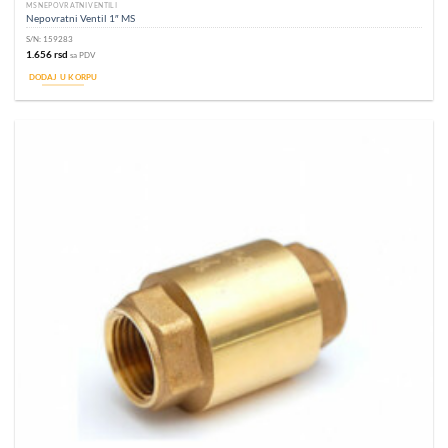
MS NEPOVRATNI VENTILI
Nepovratni Ventil 1″ MS
S/N:
159283
1.656
rsd
sa PDV
DODAJ U KORPU