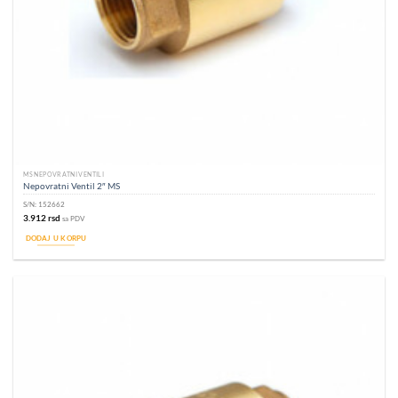
MS NEPOVRATNI VENTILI
Nepovratni Ventil 2″ MS
S/N:
152662
3.912
rsd
sa PDV
DODAJ U KORPU