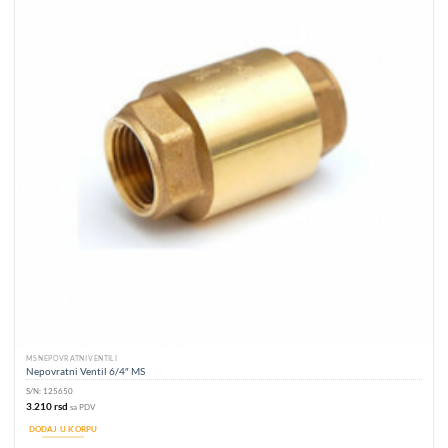
MS NEPOVRATNI VENTILI
Nepovratni Ventil 6/4″ MS
S/N:
125650
3.210
rsd
sa PDV
DODAJ U KORPU