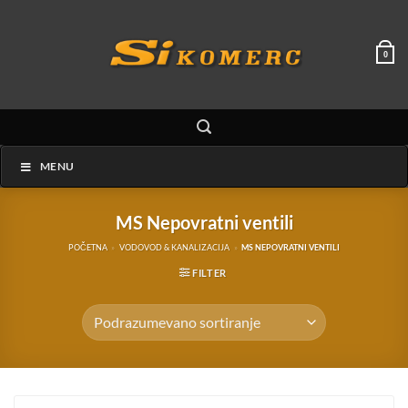
Preskoči
na
sadržaj
0
MENU
MS Nepovratni ventili
POČETNA
»
VODOVOD & KANALIZACIJA
»
MS NEPOVRATNI VENTILI
FILTER