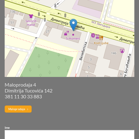
Maloprodaja 4
Dimitrija Tucovića 142
381 11 30 33 883
Maloprodaje
Ime