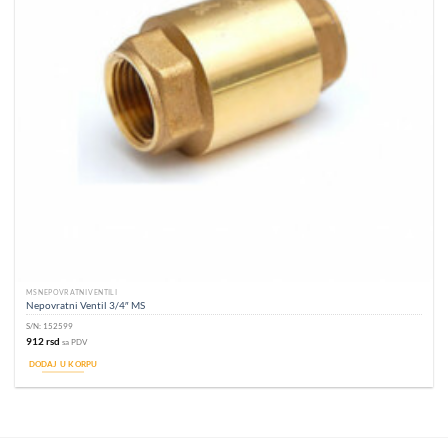
MS NEPOVRATNI VENTILI
Nepovratni Ventil 3/4″ MS
S/N:
152599
912
rsd
sa PDV
DODAJ U KORPU