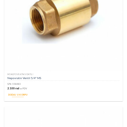
MS NEPOVRATNI VENTILI
Nepovratni Ventil 5/4″ MS
S/N:
158483
2.100
rsd
sa PDV
DODAJ U KORPU