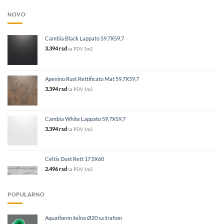
NOVO
Cambia Black Lappato 59,7X59,7
3.394
rsd
sa PDV
1m2
Apenino Rust Rettificato Mat 59,7X59,7
3.394
rsd
sa PDV
1m2
Cambia White Lappato 59,7X59,7
3.394
rsd
sa PDV
1m2
Celtis Dust Rett 17,5X60
2.496
rsd
sa PDV
1m2
POPULARNO
Aquatherm šelna Ø20 sa šrafom