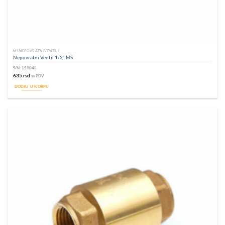
MS NEPOVRATNI VENTILI
Nepovratni Ventil 1/2″ MS
S/N:
159048
635
rsd
sa PDV
DODAJ U KORPU