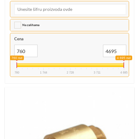
Na zalihama
Cena
760 rsd
4 695 rsd
760
1 744
2 728
3 711
4 695