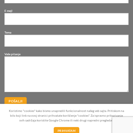
E mejl
Tema
Vaše pitanje
Koristimo "cookies" kako bismo unapredili funkcionalnost našeg veb sajta. Pritiskom na
bilo koji link na ovoj stranici prihvatate korišćenje "cookies". Za ispravno prikazivanje
svih sadržaja koristite Google Chrome ili neki drugi napredni pregledač.
PRIHVATAM
Copyright 2026 ©
Si komerc