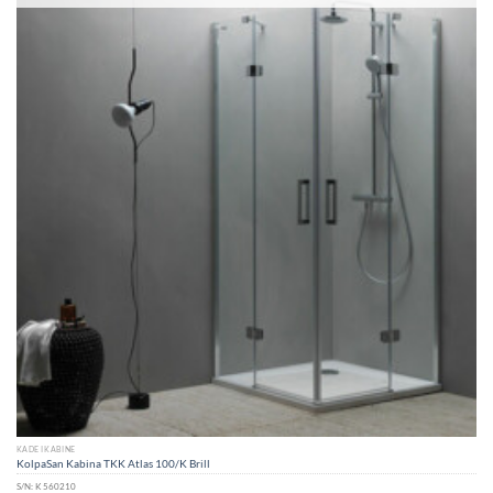
KADE I KABINE
KolpaSan Kabina TKK Atlas 100/K Brill
S/N:
K 560210