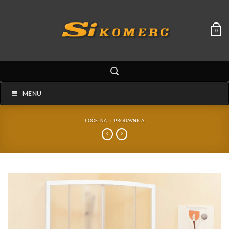
Preskoči
na
sadržaj
0
MENU
POČETNA
»
PRODAVNICA