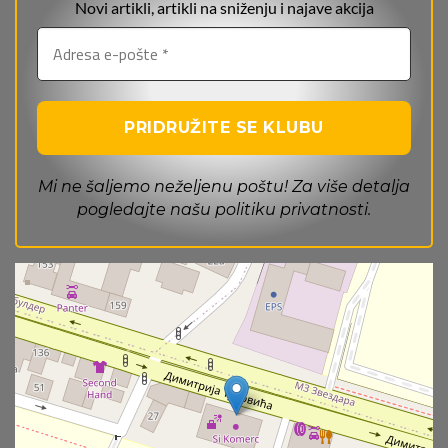
Novi artikli, artikli na sniženju i najave akcija
Mi ne šaljemo neželjenu poštu! Za više detalja
pogledajte našu
politiku privatnosti
.