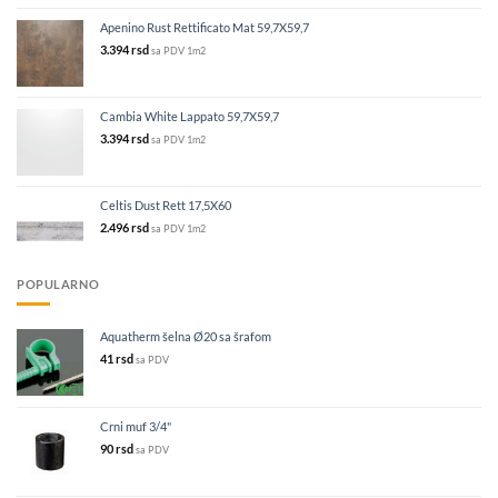
Apenino Rust Rettificato Mat 59,7X59,7
3.394
rsd
sa PDV
1m2
Cambia White Lappato 59,7X59,7
3.394
rsd
sa PDV
1m2
Celtis Dust Rett 17,5X60
2.496
rsd
sa PDV
1m2
POPULARNO
Aquatherm šelna Ø20 sa šrafom
41
rsd
sa PDV
Crni muf 3/4"
90
rsd
sa PDV