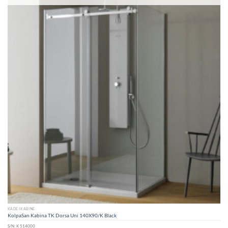
KADE I KABINE
KolpaSan Kabina TK Dorsa Uni 140X90/K Black
S/N:
K 514000