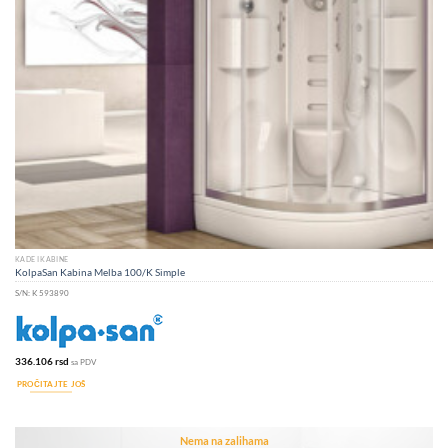
KADE I KABINE
KolpaSan Kabina Melba 100/K Simple
S/N:
K 593890
336.106
rsd
sa PDV
PROČITAJTE JOŠ
Nema na zalihama