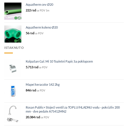
Aquatherm cev Ø20
222
rsd
sa PDV
1m
Aquatherm koleno Ø20
56
rsd
sa PDV
ISTAKNUTO
KolpaSan Gal. Mi 10 Toaletni Papir, Sa poklopcem
5.713
rsd
sa PDV
Mapei keracolor 142 2kg
846
rsd
sa PDV
Rosan Public+ Stojeći ventil za TOPLU/HLADNU vodu - pokr.izliv 200
mm - dve pedale A75412MN2
20.384
rsd
sa PDV