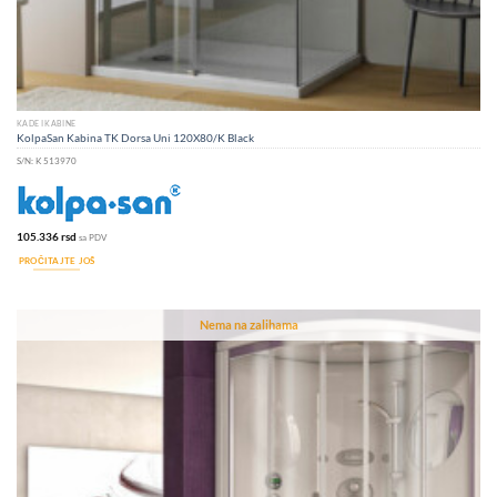
KADE I KABINE
KolpaSan Kabina TK Dorsa Uni 120X80/K Black
S/N:
K 513970
105.336
rsd
sa PDV
PROČITAJTE JOŠ
Nema na zalihama