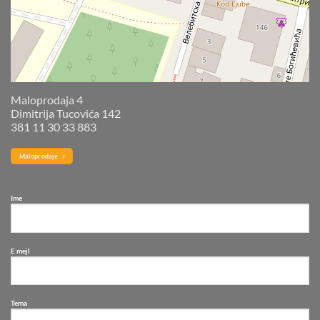
Maloprodaja 4
Dimitrija Tucovića 142
381 11 30 33 883
Maloprodaje
Ime
E mejl
Tema