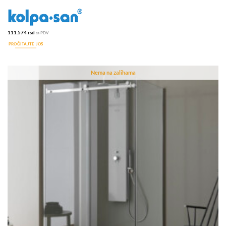
111.574
rsd
sa PDV
PROČITAJTE JOŠ
Nema na zalihama