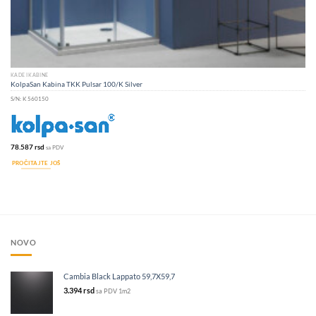
KADE I KABINE
KolpaSan Kabina TKK Pulsar 100/K Silver
S/N:
K 560150
78.587
rsd
sa PDV
PROČITAJTE JOŠ
NOVO
Cambia Black Lappato 59,7X59,7
3.394
rsd
sa PDV
1m2