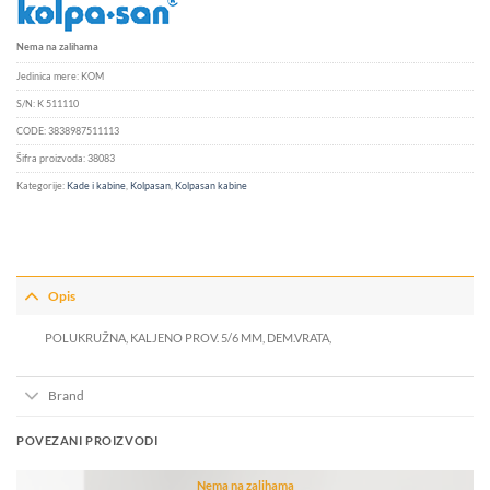
Nema na zalihama
Jedinica mere:
KOM
S/N:
K 511110
CODE:
3838987511113
Šifra proizvoda:
38083
Kategorije:
Kade i kabine
,
Kolpasan
,
Kolpasan kabine
Opis
POLUKRUŽNA, KALJENO PROV. 5/6 MM, DEM.VRATA,
Brand
POVEZANI PROIZVODI
Nema na zalihama