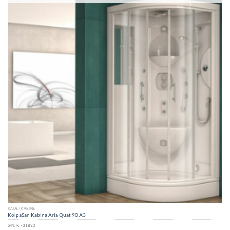
KADE I KABINE
KolpaSan Kabina Aria Quat 90 A3
S/N:
K 731830