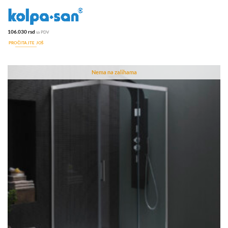
106.030
rsd
sa PDV
PROČITAJTE JOŠ
Nema na zalihama