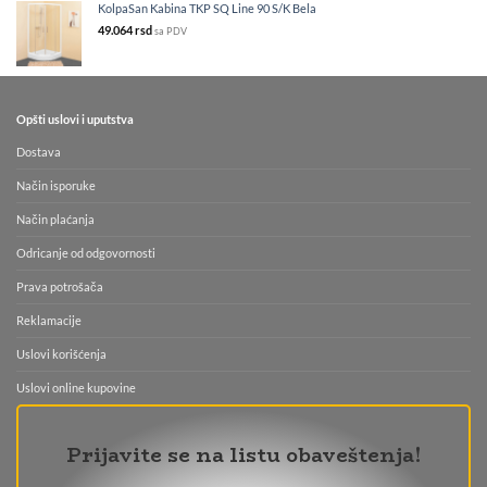
KolpaSan Kabina TKP SQ Line 90 S/K Bela
49.064
rsd
sa PDV
Opšti uslovi i uputstva
Dostava
Način isporuke
Način plaćanja
Odricanje od odgovornosti
Prava potrošača
Reklamacije
Uslovi korišćenja
Uslovi online kupovine
Prijavite se na listu obaveštenja!