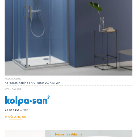
KADE I KABINE
KolpaSan Kabina TKK Pulsar 90/K Silver
S/N:
K 560160
75.815
rsd
sa PDV
PROČITAJTE JOŠ
Nema na zalihama