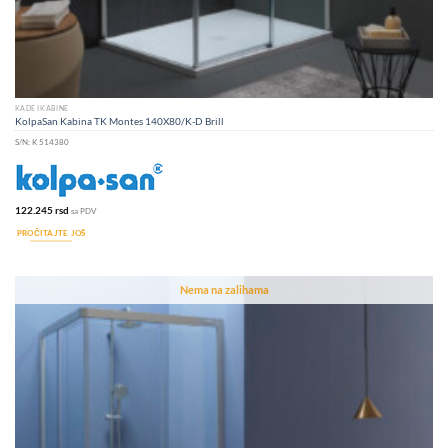
KADE I KABINE
KolpaSan Kabina TK Montes 140X80/K-D Brill
S/N:
K 514380
122.245
rsd
sa PDV
PROČITAJTE JOŠ
Nema na zalihama