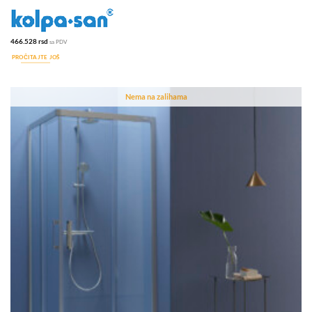
466.528
rsd
sa PDV
PROČITAJTE JOŠ
Nema na zalihama